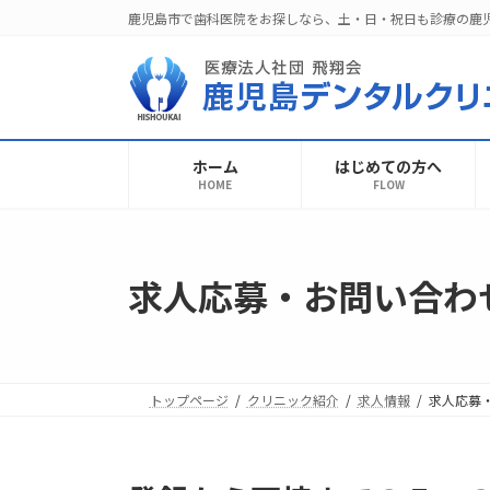
コ
ナ
鹿児島市で歯科医院をお探しなら、土・日・祝日も診療の鹿
ン
ビ
テ
ゲ
ン
ー
ツ
シ
へ
ョ
ホーム
はじめての方へ
ス
ン
HOME
FLOW
キ
に
ッ
移
プ
動
求人応募・お問い合わ
トップページ
クリニック紹介
求人情報
求人応募