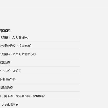
療案内
一般歯科（むし歯治療）
歯の根の治療（根管治療）
小児歯科・こどもの歯ならび
矯正治療
マウスピース矯正
歯科口腔外科
歯周病治療
むし歯予防・歯周病予防・定期検診
フッ化物塗布